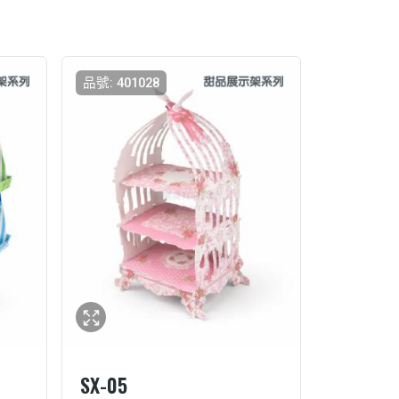
品號: 401028
SX-05