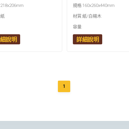
218x206mm
規格:160x260x440mm
:紙
材質:紙/白楊木
:
容量:
細說明
詳細說明
(current)
1