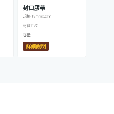
封口膠帶
規格:19mmx20m
材質:PVC
容量:
詳細說明