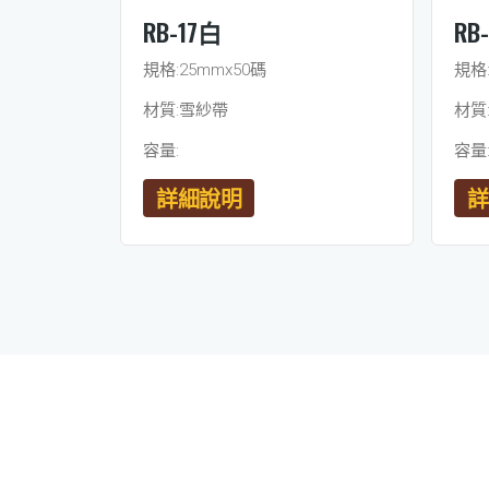
RB-17白
RB
規格:25mmx50碼
規格:
材質:雪紗帶
材質
容量:
容量
詳細說明
詳