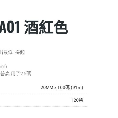
2A01 酒紅色
出最低1捲起
5m)
4普高 用了2.5碼
20MM x 100碼 (91m)
120捲